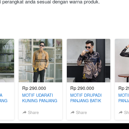
 perangkat anda sesuai dengan warna produk. 
Rp 290.000
Rp 290.000
Rp 2
A
MOTIF UDARATI
MOTIF DRUPADI
MOTI
ANG
KUNING PANJANG
PANJANG BATIK
PANJ
IT
BATIK SLIMFIT
SLIMFIT
SLIM
Share
Share
Sh