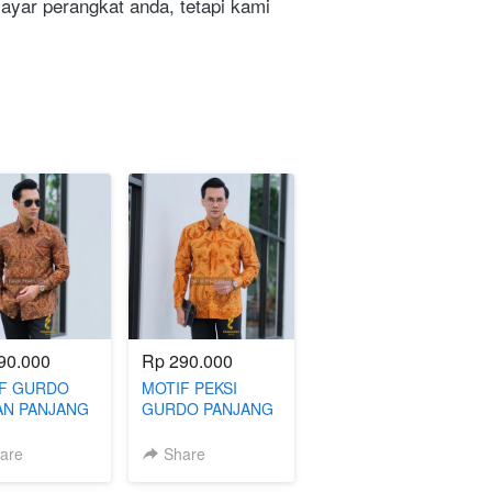
ar perangkat anda, tetapi kami 
90.000
Rp 290.000
F GURDO
MOTIF PEKSI
N PANJANG
GURDO PANJANG
K SLIMFIT
BATIK SLIMFIT
are
Share