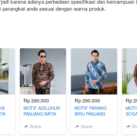
adi karena adanya perbedaan spesifikasi dan kemampuan lay
 perangkat anda sesuai dengan warna produk. 
Rp 290.000
Rp 290.000
Rp 2
KA
MOTIF ADILUHUR
MOTIF PARANG
MOTI
TIK
PANJANG BATIK
BIRU PANJANG
SOGA
SLIMFIT
BATIK SLIMFIT
BATI
Share
Share
Sh