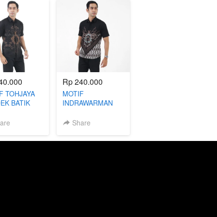
40.000
Rp 240.000
F TOHJAYA
MOTIF
EK BATIK
INDRAWARMAN
FIT
PENDEK BATIK
SLIMFIT
are
Share