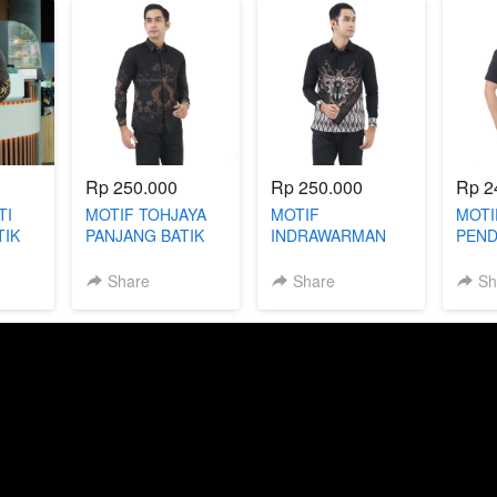
Rp 250.000
Rp 250.000
Rp 2
TI
MOTIF TOHJAYA
MOTIF
MOTI
TIK
PANJANG BATIK
INDRAWARMAN
PEND
SLIMFIT
PANJANG BATIK
SLIM
SLIMFIT
Share
Share
Sh