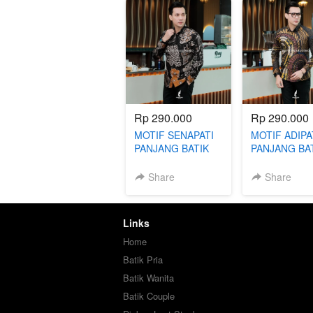
Rp 290.000
Rp 290.000
MOTIF SENAPATI
MOTIF ADIPA
PANJANG BATIK
PANJANG BA
SLIMFIT
SLIMFIT
Share
Share
Links
Home
Batik Pria
Batik Wanita
Batik Couple