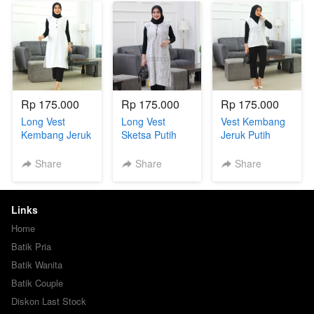
Rp 175.000
Rp 175.000
Rp 175.000
Long Vest
Long Vest
Vest Kembang
Kembang Jeruk
Sketsa Putih
Jeruk Putih
Putih
Share
Share
Share
Links
Home
Batik Pria
Batik Wanita
Batik Couple
Diskon Last Stock