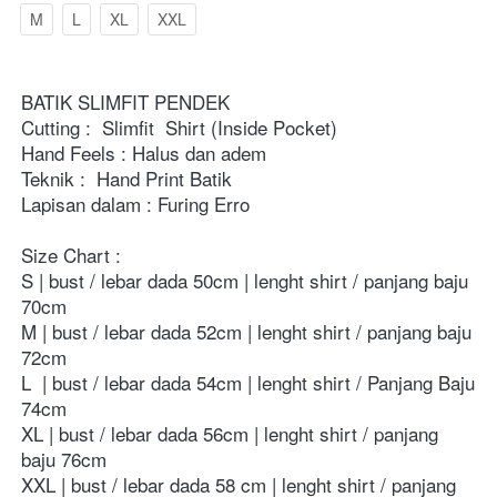
M
L
XL
XXL
BATIK SLIMFIT PENDEK
Cutting : 
Slimfit  Shirt (Inside Pocket)
Hand Feels : Halus dan adem 
Teknik : 
Hand Print Batik
Lapisan dalam : Furing Erro
Size Chart :
S | bust / lebar dada 50cm | lenght shirt / panjang baju  
70cm 
M | bust / lebar dada 52cm | lenght shirt / panjang baju  
72cm 
L  | bust / lebar dada 54cm | lenght shirt / Panjang Baju 
74cm 
XL | bust / lebar dada 56cm | lenght shirt / panjang 
baju 76cm  
XXL | bust / lebar dada 58 cm | lenght shirt / panjang 