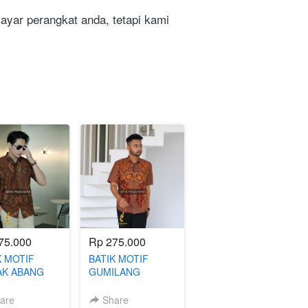
ar perangkat anda, tetapi kami 
75.000
Rp 275.000
K MOTIF
BATIK MOTIF
K ABANG
GUMILANG
EK BATIK
PENDEK BATIK
FIT
SLIMFIT
are
Share