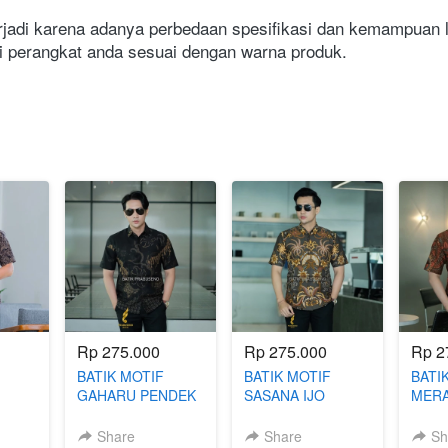
adi karena adanya perbedaan spesifikasi dan kemampuan lay
 perangkat anda sesuai dengan warna produk. 
Rp 275.000
Rp 275.000
Rp 2
BATIK MOTIF
BATIK MOTIF
BATI
GAHARU PENDEK
SASANA IJO
MERA
IK
BATIK SLIMFIT
PENDEK BATIK
PEND
SLIMFIT
SLIM
Share
Share
Sh