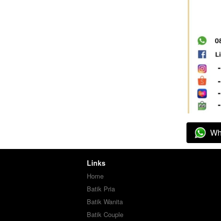
Wh
`
Links
Home
Batik Pria
Batik Wanita
Batik Couple