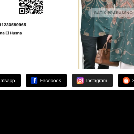
atsapp
Facebook
Instagram
`
`
`