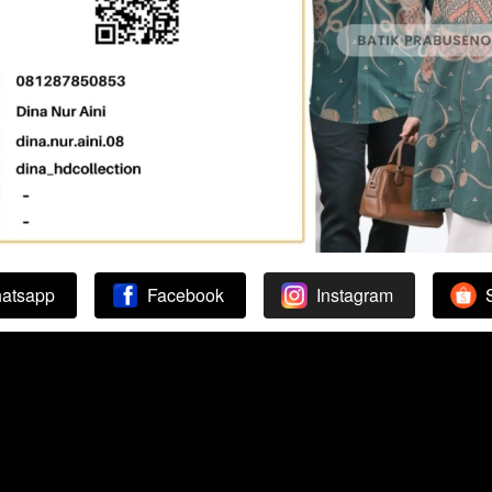
atsapp
Facebook
Instagram
`
`
`