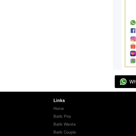
Wh
`
Links
Home
Batik Pria
Batik Wanita
Batik Couple